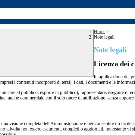
Home
>
Note legali
Note legali
Licenza dei c
In applicazione del pr
si i contenuti incorporati di terzi), i dati, i documenti e le informazi
comunicare al pubblico, esporre in pubblico), rappresentare, eseguire e r
 fine, anche commerciale con il solo onere di attribuzione, senza apporre 
enti una visione completa dell'Amministrazione e per consentire un facile ac
ono talvolta non essere esaurienti, completi o aggiornati, nonostante vi
possibile.