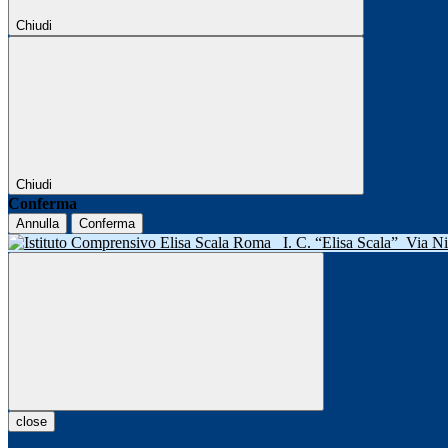
Chiudi
Chiudi
Conferma
Annulla
Conferma
I. C. “Elisa Scala”
Via N
close