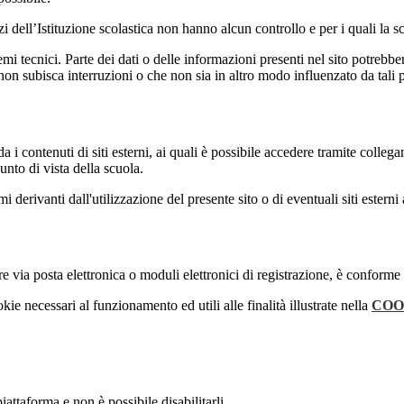
izi dell’Istituzione scolastica non hanno alcun controllo e per i quali la
 tecnici. Parte dei dati o delle informazioni presenti nel sito potrebbero 
 non subisca interruzioni o che non sia in altro modo influenzato da tali 
 i contenuti di siti esterni, ai quali è possibile accedere tramite collegam
nto di vista della scuola.
derivanti dall'utilizzazione del presente sito o di eventuali siti esterni 
e via posta elettronica o moduli elettronici di registrazione, è conforme
kie necessari al funzionamento ed utili alle finalità illustrate nella
COO
attaforma e non è possibile disabilitarli.