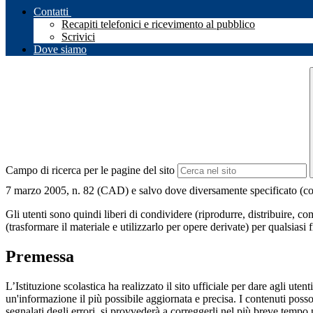
Contatti
Recapiti telefonici e ricevimento al pubblico
Scrivici
Dove siamo
Campo di ricerca per le pagine del sito
7 marzo 2005, n. 82 (CAD) e salvo dove diversamente specificato (compre
Gli utenti sono quindi liberi di condividere (riprodurre, distribuire, 
(trasformare il materiale e utilizzarlo per opere derivate) per qualsiasi
Premessa
L’Istituzione scolastica ha realizzato il sito ufficiale per dare agli ut
un'informazione il più possibile aggiornata e precisa. I contenuti poss
segnalati degli errori, si provvederà a correggerli nel più breve tempo 