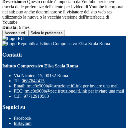
Descrizione:
Questo cookie è impostato da Youtube per tenere
traccia delle preferenze dell'utente per i video di Youtube incorporati
nei siti; può anche determinare se il visitatore del sito web sta
utilizzando la nuova o la vecchia versione dell'interfaccia di
Youtube.
Durata:
6 mesi
Accetta tutti
Salva le preferenze
Istituto Comprensivo Elisa Scala Roma
Contatti
Istituto Comprensivo Elisa Scala Roma
Via Nicotera 15, 00132 Roma
Tel:
0687642415
Email:
rmic8e900b@istruzione.it
Link per inviare una mail
PEC:
rmic8e900b@pec.istruzione.it
Link per inviare una mail
C.F.: 97712910583
Seguici su
Facebook
Instagram