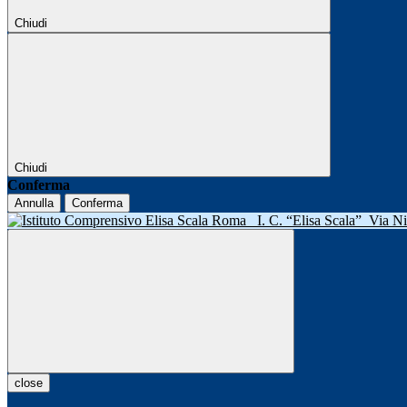
Chiudi
Chiudi
Conferma
Annulla
Conferma
I. C. “Elisa Scala”
Via N
close