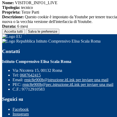
Nome:
VISITOR_INFO1_LIVE
Tipologia:
tecnico
Proprieta:
Terze Parti
Descrizione:
Questo cookie è impostato da Youtube per tenere traccia de
nuova o la vecchia versione dell'interfaccia di Youtube.
Durata:
6 mesi
Accetta tutti
Salva le preferenze
Istituto Comprensivo Elisa Scala Roma
Contatti
Istituto Comprensivo Elisa Scala Roma
Via Nicotera 15, 00132 Roma
Tel:
0687642415
Email:
rmic8e900b@istruzione.it
Link per inviare una mail
PEC:
rmic8e900b@pec.istruzione.it
Link per inviare una mail
C.F.: 97712910583
Seguici su
Facebook
Instagram