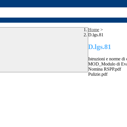
Home
>
D.lgs.81
D.lgs.81
Istruzioni e norme d
MOD_Modulo di Eva
Nomina RSPP.pdf
Pulizie.pdf