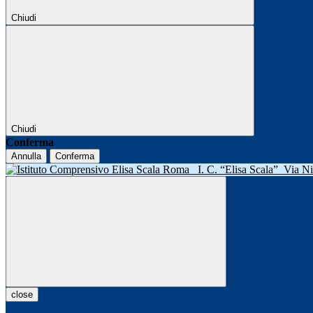
Chiudi
Chiudi
Conferma
Annulla
Conferma
I. C. “Elisa Scala”
Via N
close