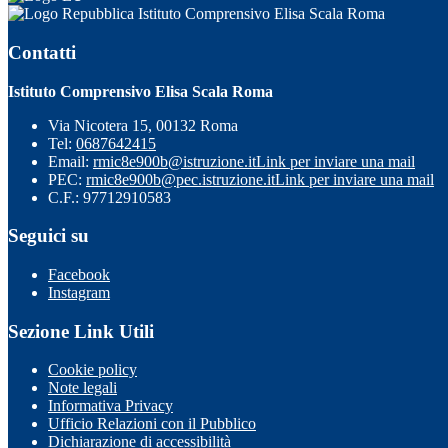
Istituto Comprensivo Elisa Scala Roma
Contatti
Istituto Comprensivo Elisa Scala Roma
Via Nicotera 15, 00132 Roma
Tel:
0687642415
Email:
rmic8e900b@istruzione.it
Link per inviare una mail
PEC:
rmic8e900b@pec.istruzione.it
Link per inviare una mail
C.F.: 97712910583
Seguici su
Facebook
Instagram
Sezione Link Utili
Cookie policy
Note legali
Informativa Privacy
Ufficio Relazioni con il Pubblico
Dichiarazione di accessibilità