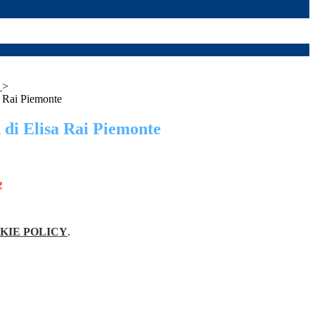
a
>
a Rai Piemonte
 di Elisa Rai Piemonte
e
KIE POLICY
.