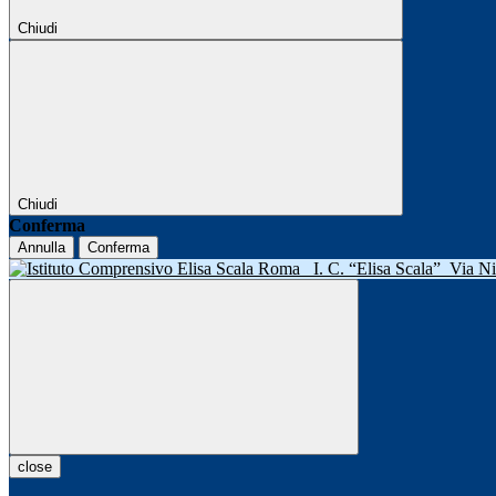
Chiudi
Chiudi
Conferma
Annulla
Conferma
I. C. “Elisa Scala”
Via N
close