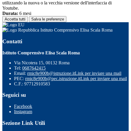
utilizzando la nuova o la vecchia versione dell'interfaccia di
Youtube.
Durata:
6 mesi
Accetta tutti
Salva le preferenze
Istituto Comprensivo Elisa Scala Roma
Contatti
Istituto Comprensivo Elisa Scala Roma
Via Nicotera 15, 00132 Roma
Tel:
0687642415
Email:
rmic8e900b@istruzione.it
Link per inviare una mail
PEC:
rmic8e900b@pec.istruzione.it
Link per inviare una mail
C.F.: 97712910583
Seguici su
Facebook
Instagram
Sezione Link Utili