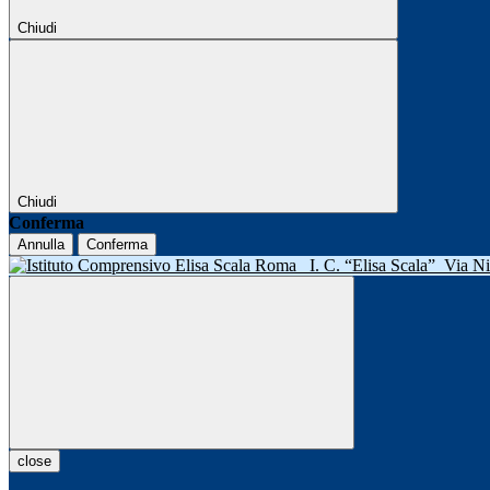
Chiudi
Chiudi
Conferma
Annulla
Conferma
I. C. “Elisa Scala”
Via N
close