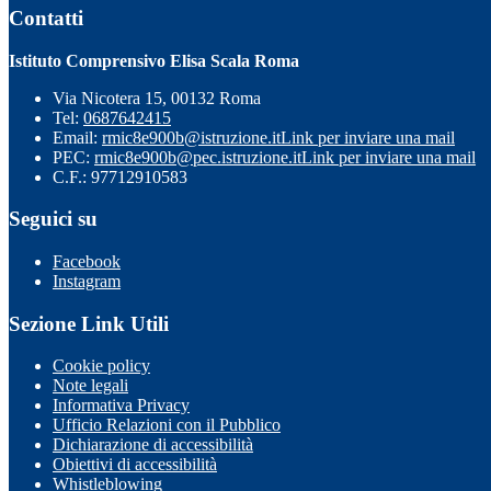
Contatti
Istituto Comprensivo Elisa Scala Roma
Via Nicotera 15, 00132 Roma
Tel:
0687642415
Email:
rmic8e900b@istruzione.it
Link per inviare una mail
PEC:
rmic8e900b@pec.istruzione.it
Link per inviare una mail
C.F.: 97712910583
Seguici su
Facebook
Instagram
Sezione Link Utili
Cookie policy
Note legali
Informativa Privacy
Ufficio Relazioni con il Pubblico
Dichiarazione di accessibilità
Obiettivi di accessibilità
Whistleblowing