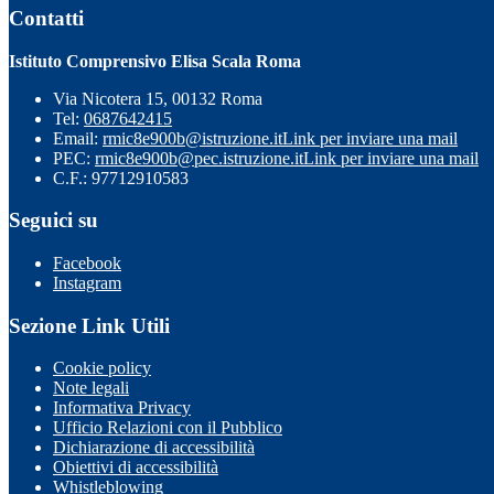
Contatti
Istituto Comprensivo Elisa Scala Roma
Via Nicotera 15, 00132 Roma
Tel:
0687642415
Email:
rmic8e900b@istruzione.it
Link per inviare una mail
PEC:
rmic8e900b@pec.istruzione.it
Link per inviare una mail
C.F.: 97712910583
Seguici su
Facebook
Instagram
Sezione Link Utili
Cookie policy
Note legali
Informativa Privacy
Ufficio Relazioni con il Pubblico
Dichiarazione di accessibilità
Obiettivi di accessibilità
Whistleblowing