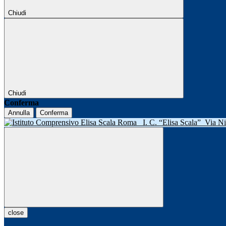
Chiudi
Chiudi
Conferma
Annulla
Conferma
I. C. “Elisa Scala”
Via N
close