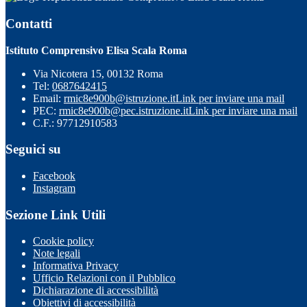
Contatti
Istituto Comprensivo Elisa Scala Roma
Via Nicotera 15, 00132 Roma
Tel:
0687642415
Email:
rmic8e900b@istruzione.it
Link per inviare una mail
PEC:
rmic8e900b@pec.istruzione.it
Link per inviare una mail
C.F.: 97712910583
Seguici su
Facebook
Instagram
Sezione Link Utili
Cookie policy
Note legali
Informativa Privacy
Ufficio Relazioni con il Pubblico
Dichiarazione di accessibilità
Obiettivi di accessibilità