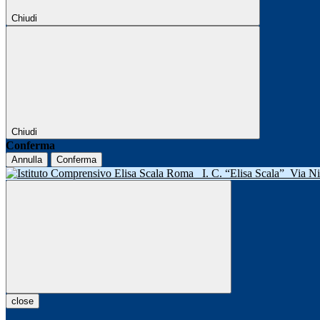
Chiudi
Chiudi
Conferma
Annulla
Conferma
I. C. “Elisa Scala”
Via N
close