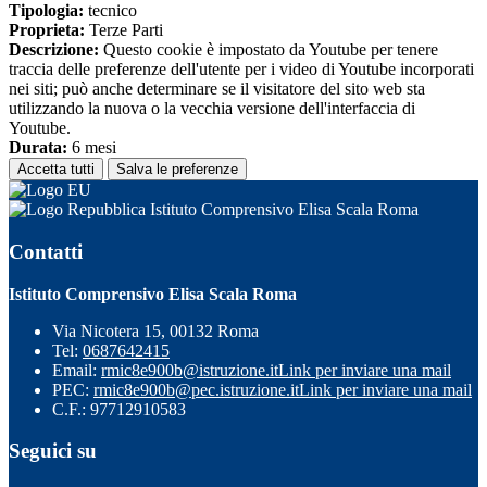
Tipologia:
tecnico
Proprieta:
Terze Parti
Descrizione:
Questo cookie è impostato da Youtube per tenere
traccia delle preferenze dell'utente per i video di Youtube incorporati
nei siti; può anche determinare se il visitatore del sito web sta
utilizzando la nuova o la vecchia versione dell'interfaccia di
Youtube.
Durata:
6 mesi
Accetta tutti
Salva le preferenze
Istituto Comprensivo Elisa Scala Roma
Contatti
Istituto Comprensivo Elisa Scala Roma
Via Nicotera 15, 00132 Roma
Tel:
0687642415
Email:
rmic8e900b@istruzione.it
Link per inviare una mail
PEC:
rmic8e900b@pec.istruzione.it
Link per inviare una mail
C.F.: 97712910583
Seguici su