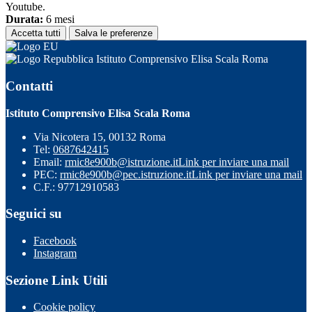
Youtube.
Durata:
6 mesi
Accetta tutti
Salva le preferenze
Istituto Comprensivo Elisa Scala Roma
Contatti
Istituto Comprensivo Elisa Scala Roma
Via Nicotera 15, 00132 Roma
Tel:
0687642415
Email:
rmic8e900b@istruzione.it
Link per inviare una mail
PEC:
rmic8e900b@pec.istruzione.it
Link per inviare una mail
C.F.: 97712910583
Seguici su
Facebook
Instagram
Sezione Link Utili
Cookie policy