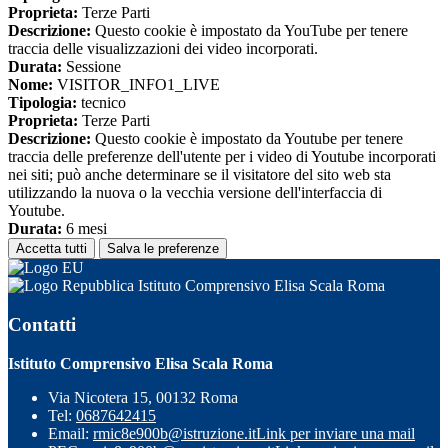
Proprieta:
Terze Parti
Descrizione:
Questo cookie è impostato da YouTube per tenere
traccia delle visualizzazioni dei video incorporati.
Durata:
Sessione
Nome:
VISITOR_INFO1_LIVE
Tipologia:
tecnico
Proprieta:
Terze Parti
Descrizione:
Questo cookie è impostato da Youtube per tenere
traccia delle preferenze dell'utente per i video di Youtube incorporati
nei siti; può anche determinare se il visitatore del sito web sta
utilizzando la nuova o la vecchia versione dell'interfaccia di
Youtube.
Durata:
6 mesi
Accetta tutti
Salva le preferenze
Istituto Comprensivo Elisa Scala Roma
Contatti
Istituto Comprensivo Elisa Scala Roma
Via Nicotera 15, 00132 Roma
Tel:
0687642415
Email:
rmic8e900b@istruzione.it
Link per inviare una mail