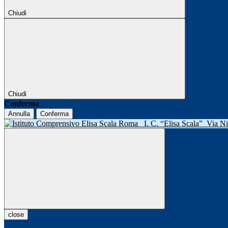
Chiudi
Chiudi
Conferma
Annulla
Conferma
I. C. “Elisa Scala”
Via N
close