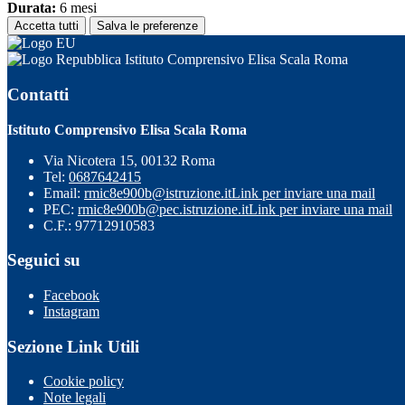
Durata:
6 mesi
Accetta tutti
Salva le preferenze
Istituto Comprensivo Elisa Scala Roma
Contatti
Istituto Comprensivo Elisa Scala Roma
Via Nicotera 15, 00132 Roma
Tel:
0687642415
Email:
rmic8e900b@istruzione.it
Link per inviare una mail
PEC:
rmic8e900b@pec.istruzione.it
Link per inviare una mail
C.F.: 97712910583
Seguici su
Facebook
Instagram
Sezione Link Utili
Cookie policy
Note legali