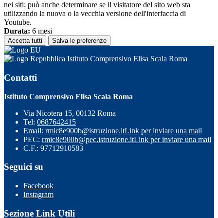
nei siti; può anche determinare se il visitatore del sito web sta
utilizzando la nuova o la vecchia versione dell'interfaccia di
Youtube.
Durata:
6 mesi
Accetta tutti
Salva le preferenze
Istituto Comprensivo Elisa Scala Roma
Contatti
Istituto Comprensivo Elisa Scala Roma
Via Nicotera 15, 00132 Roma
Tel:
0687642415
Email:
rmic8e900b@istruzione.it
Link per inviare una mail
PEC:
rmic8e900b@pec.istruzione.it
Link per inviare una mail
C.F.: 97712910583
Seguici su
Facebook
Instagram
Sezione Link Utili