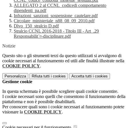
CCNL_codice_condotta_molestie_sessuali.pdf
ALLEGATO 2 al CCNL_codicedi comportamento
dipendenti_pa.pdf
Infrazioni_sanzioni_sospensione_cautelare.pdf
Circolare_ministeriale_n88_08_09_2010.pdf
Dlvo_150_stralcio D.pdf
Stralcio CCNL 2016-2018 - Titolo III - Art_.29
Responsabilit¨¤-disciplinare.pdf
Notizie
Questo sito o gli strumenti terzi da questo utilizzati si avvalgono di
cookie necessari al funzionamento ed utili alle finalità illustrate nella
COOKIE POLICY
.
Personalizza
Rifiuta tutti
i cookies
Accetta tutti
i cookies
Gestione cookie
In questa schermata è possibile scegliere quali cookie consentire.
I cookie necessari sono quelli che consentono il funzionamento della
piattaforma e non è possibile disabilitarli.
Per conoscere quali sono i cookie necessari al funzionamento potete
visionare la
COOKIE POLICY
.
Cookie necessari per il funzionamento