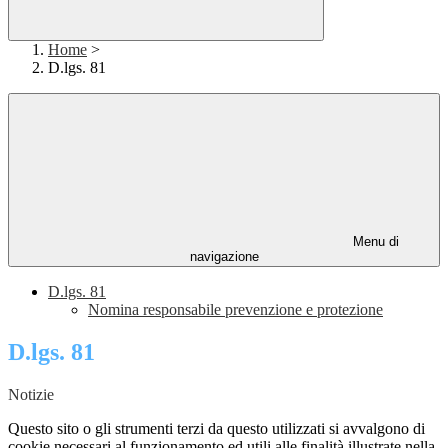
Home
>
D.lgs. 81
Menu di
navigazione
D.lgs. 81
Nomina responsabile prevenzione e protezione
D.lgs. 81
Notizie
Questo sito o gli strumenti terzi da questo utilizzati si avvalgono di
cookie necessari al funzionamento ed utili alle finalità illustrate nella