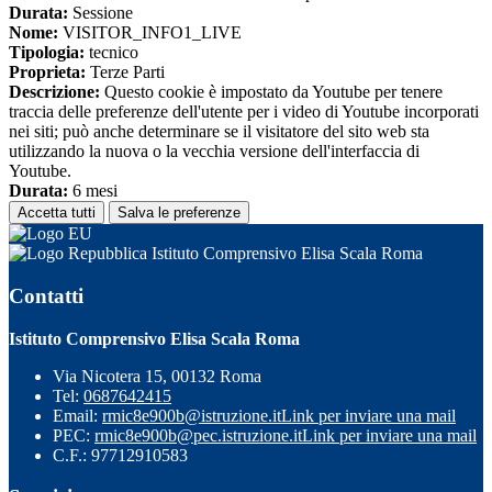
Durata:
Sessione
Nome:
VISITOR_INFO1_LIVE
Tipologia:
tecnico
Proprieta:
Terze Parti
Descrizione:
Questo cookie è impostato da Youtube per tenere
traccia delle preferenze dell'utente per i video di Youtube incorporati
nei siti; può anche determinare se il visitatore del sito web sta
utilizzando la nuova o la vecchia versione dell'interfaccia di
Youtube.
Durata:
6 mesi
Accetta tutti
Salva le preferenze
Istituto Comprensivo Elisa Scala Roma
Contatti
Istituto Comprensivo Elisa Scala Roma
Via Nicotera 15, 00132 Roma
Tel:
0687642415
Email:
rmic8e900b@istruzione.it
Link per inviare una mail
PEC:
rmic8e900b@pec.istruzione.it
Link per inviare una mail
C.F.: 97712910583