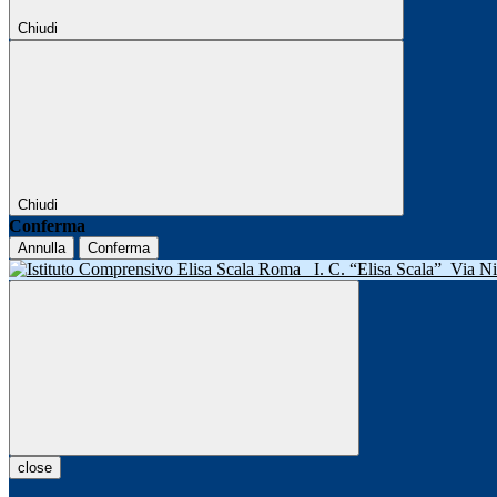
Chiudi
Chiudi
Conferma
Annulla
Conferma
I. C. “Elisa Scala”
Via N
close