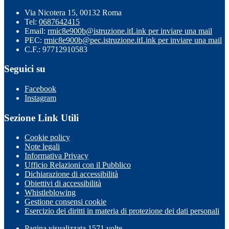
Via Nicotera 15, 00132 Roma
Tel:
0687642415
Email:
rmic8e900b@istruzione.it
Link per inviare una mail
PEC:
rmic8e900b@pec.istruzione.it
Link per inviare una mail
C.F.: 97712910583
Seguici su
Facebook
Instagram
Sezione Link Utili
Cookie policy
Note legali
Informativa Privacy
Ufficio Relazioni con il Pubblico
Dichiarazione di accessibilità
Obiettivi di accessibilità
Whistleblowing
Gestione consensi cookie
Esercizio dei diritti in materia di protezione dei dati personali
Pagina visualizzata
1571
volte