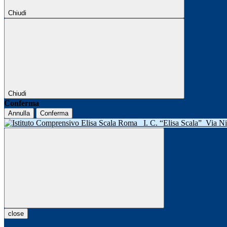
Chiudi
Chiudi
Conferma
Annulla
Conferma
I. C. “Elisa Scala”
Via N
close