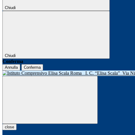
Chiudi
Chiudi
Conferma
Annulla
Conferma
I. C. “Elisa Scala”
Via N
close