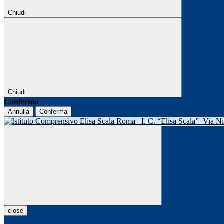
Chiudi
Chiudi
Conferma
Annulla
Conferma
I. C. “Elisa Scala”
Via N
close