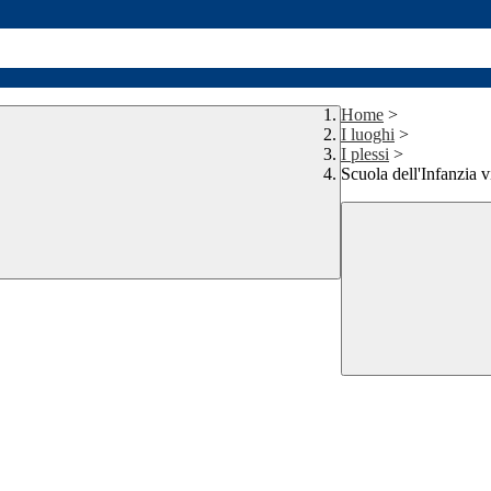
Home
>
I luoghi
>
I plessi
>
Scuola dell'Infanzia 