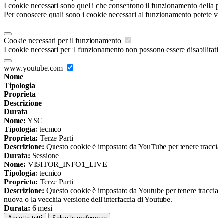
I cookie necessari sono quelli che consentono il funzionamento della pi
Per conoscere quali sono i cookie necessari al funzionamento potete v
Cookie necessari per il funzionamento
I cookie necessari per il funzionamento non possono essere disabilitati.
www.youtube.com
Nome
Tipologia
Proprieta
Descrizione
Durata
Nome:
YSC
Tipologia:
tecnico
Proprieta:
Terze Parti
Descrizione:
Questo cookie è impostato da YouTube per tenere traccia 
Durata:
Sessione
Nome:
VISITOR_INFO1_LIVE
Tipologia:
tecnico
Proprieta:
Terze Parti
Descrizione:
Questo cookie è impostato da Youtube per tenere traccia de
nuova o la vecchia versione dell'interfaccia di Youtube.
Durata:
6 mesi
Accetta tutti
Salva le preferenze