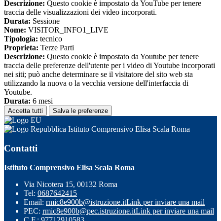
Descrizione:
Questo cookie è impostato da YouTube per tenere
traccia delle visualizzazioni dei video incorporati.
Durata:
Sessione
Nome:
VISITOR_INFO1_LIVE
Tipologia:
tecnico
Proprieta:
Terze Parti
Descrizione:
Questo cookie è impostato da Youtube per tenere
traccia delle preferenze dell'utente per i video di Youtube incorporati
nei siti; può anche determinare se il visitatore del sito web sta
utilizzando la nuova o la vecchia versione dell'interfaccia di
Youtube.
Durata:
6 mesi
Accetta tutti
Salva le preferenze
Istituto Comprensivo Elisa Scala Roma
Contatti
Istituto Comprensivo Elisa Scala Roma
Via Nicotera 15, 00132 Roma
Tel:
0687642415
Email:
rmic8e900b@istruzione.it
Link per inviare una mail
PEC:
rmic8e900b@pec.istruzione.it
Link per inviare una mail
C.F.: 97712910583