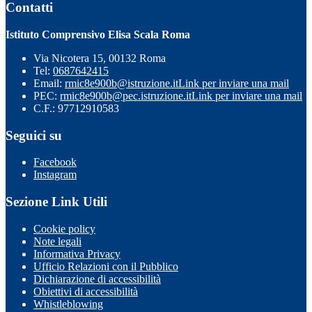
Contatti
Istituto Comprensivo Elisa Scala Roma
Via Nicotera 15, 00132 Roma
Tel:
0687642415
Email:
rmic8e900b@istruzione.it
Link per inviare una mail
PEC:
rmic8e900b@pec.istruzione.it
Link per inviare una mail
C.F.: 97712910583
Seguici su
Facebook
Instagram
Sezione Link Utili
Cookie policy
Note legali
Informativa Privacy
Ufficio Relazioni con il Pubblico
Dichiarazione di accessibilità
Obiettivi di accessibilità
Whistleblowing